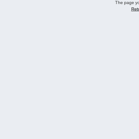
The page yo
Ret