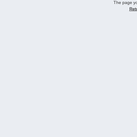
The page yo
Ret