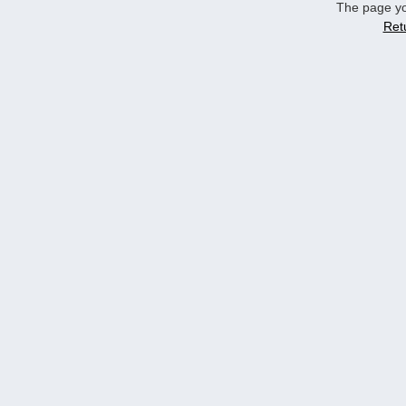
The page yo
Ret