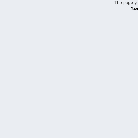
The page yo
Ret