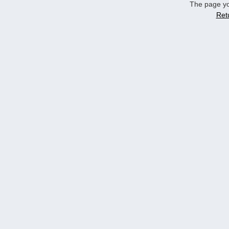
The page yo
Ret