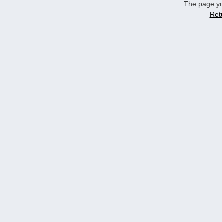
The page yo
Ret