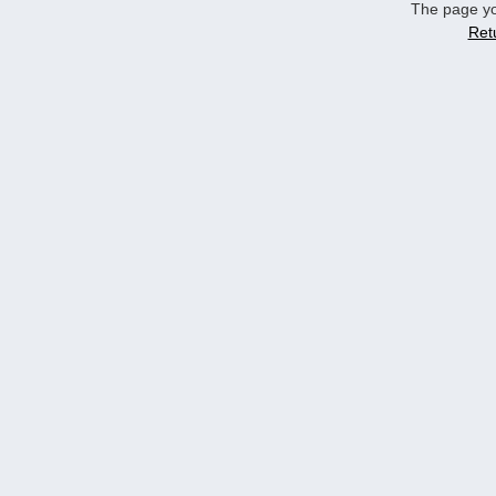
The page yo
Ret