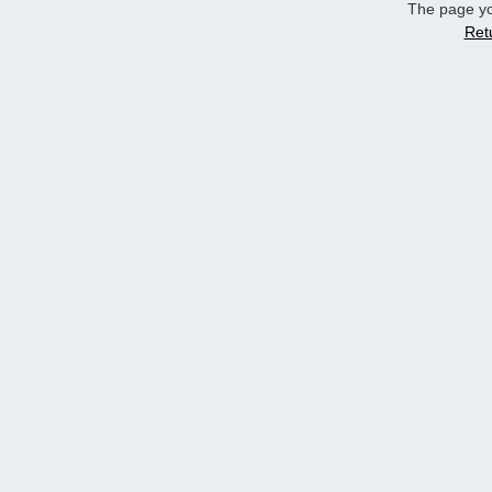
The page yo
Ret