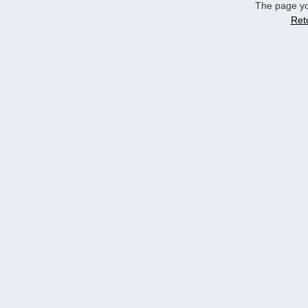
The page yo
Ret