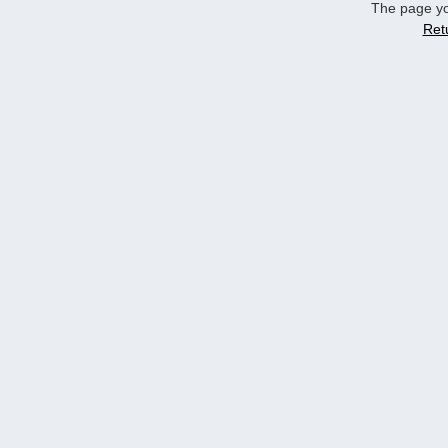
The page yo
Ret