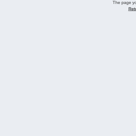
The page yo
Ret