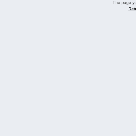
The page yo
Ret