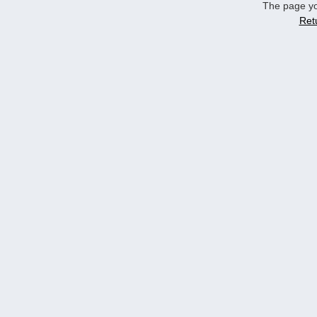
The page yo
Ret