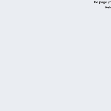
The page yo
Ret