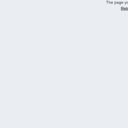
The page yo
Ret