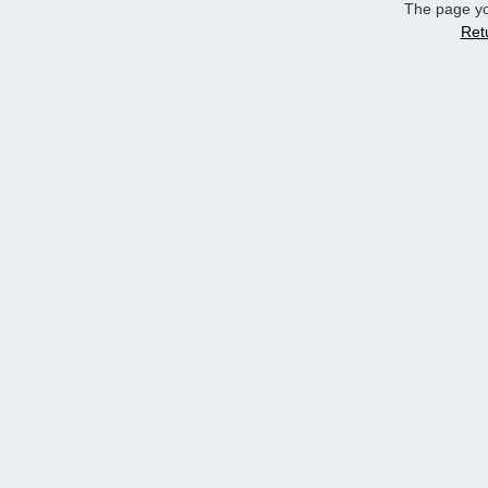
The page yo
Ret