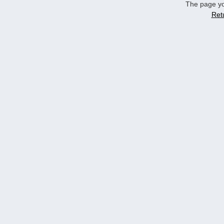
The page yo
Ret