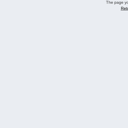
The page yo
Ret