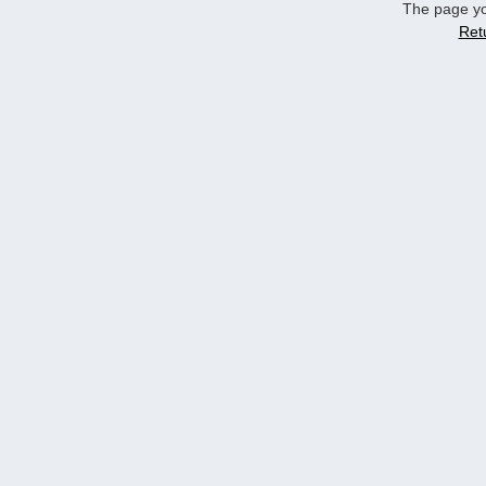
The page yo
Ret