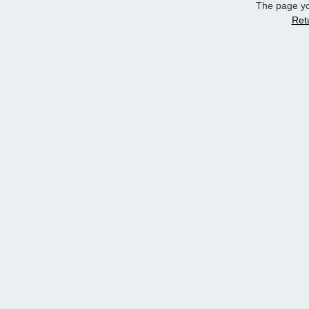
The page yo
Ret