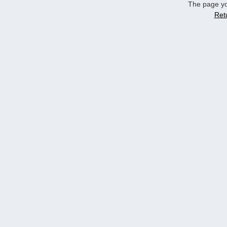
The page yo
Ret