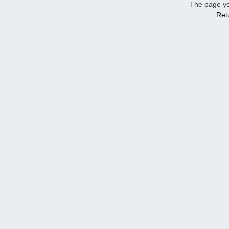
The page yo
Ret