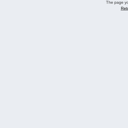
The page yo
Ret