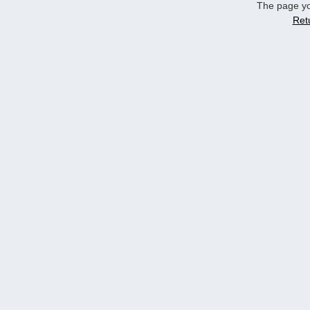
The page yo
Ret