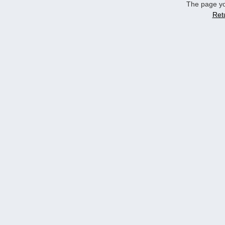
The page yo
Ret