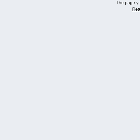
The page yo
Ret