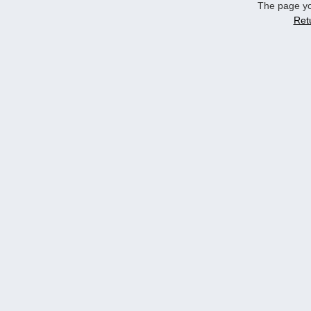
The page yo
Ret