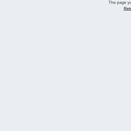
The page yo
Ret