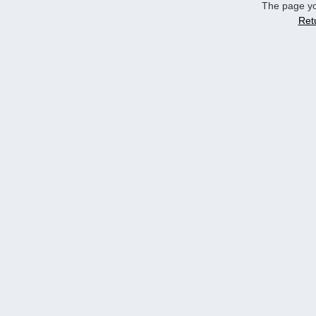
The page yo
Ret