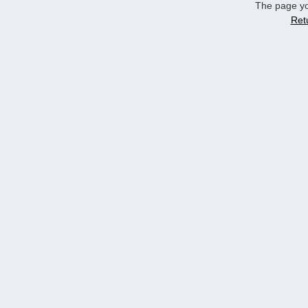
The page yo
Ret