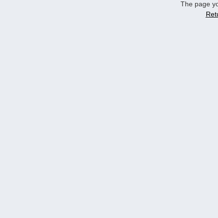
The page yo
Ret