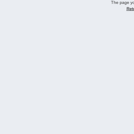
The page yo
Ret