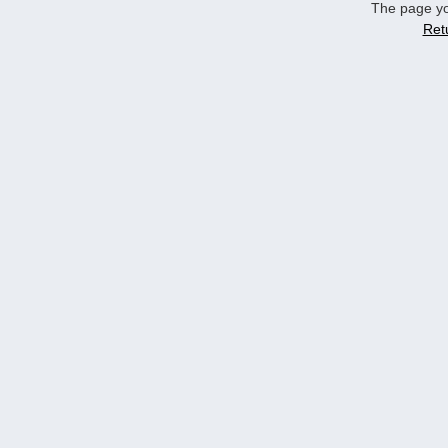
The page yo
Ret