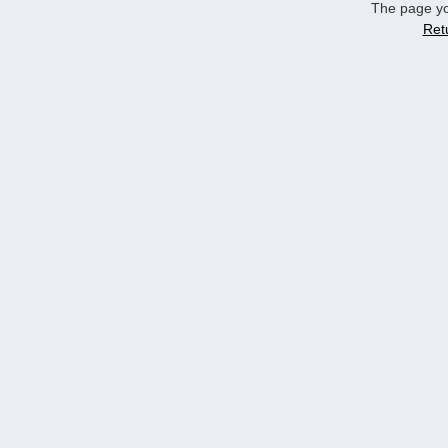
The page yo
Ret