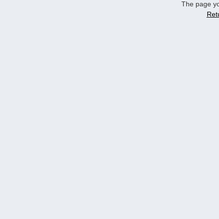
The page yo
Ret