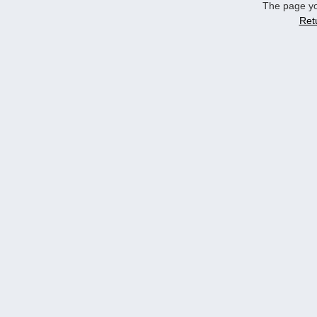
The page yo
Ret