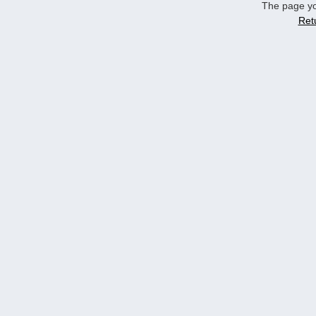
The page yo
Ret