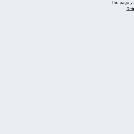
The page yo
Ret