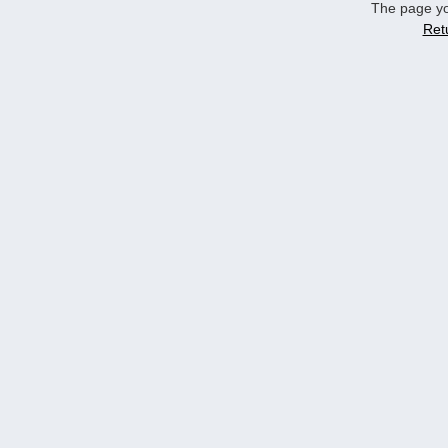
The page yo
Ret