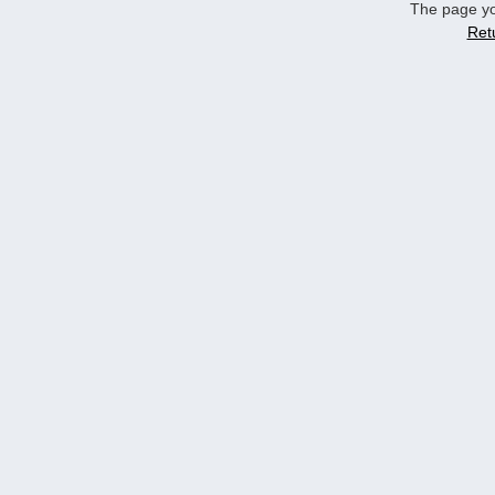
The page yo
Ret