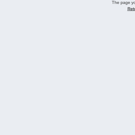
The page yo
Ret