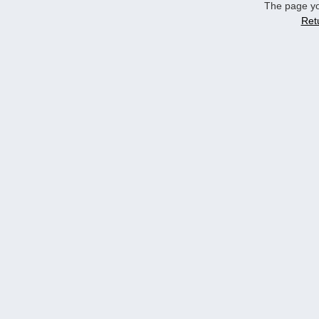
The page yo
Ret