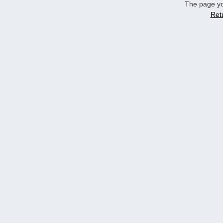
The page yo
Ret