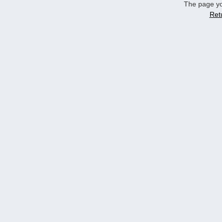
The page yo
Ret