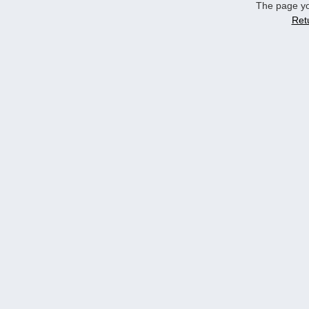
The page yo
Ret