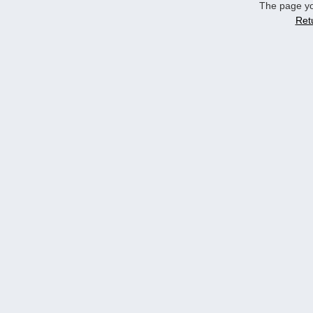
The page yo
Ret