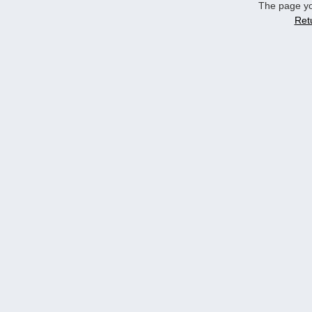
The page yo
Ret