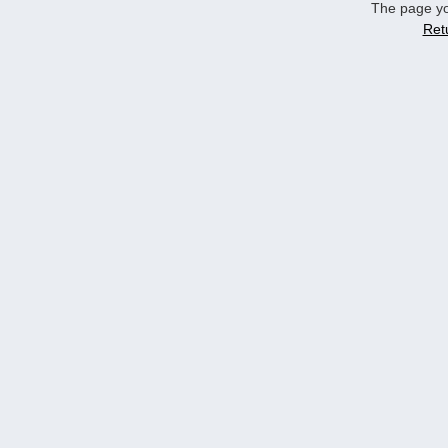
The page yo
Ret