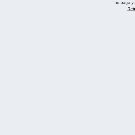
The page yo
Ret