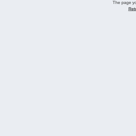
The page yo
Ret